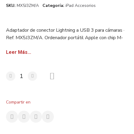
SKU
MX5J3ZM/A
Categoría
iPad Accesorios
Adaptador de conector Lightning a USB 3 para cámaras ·
Ref. MX5J3ZM/A. Ordenador portátil Apple con chip M-
series, pantalla Liquid Retina y batería de larga duración.
Stock europeo certificado. Disponible con factura sin IVA
Leer Más...
para revendedores.
Compartir en