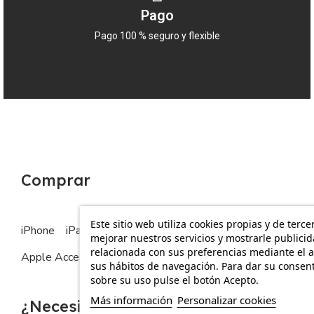
Con
Al por Mayor
, puedes estar seguro de que
Pago
estás obteniendo los productos Apple más
competitivos al precio más
barato
en España. Por
Pago 100 % seguro y flexible
lo tanto, no lo dudes más y realiza tu
compra
con
nosotros hoy mismo. No encontrarás una oferta
mejor en cualquier otro lugar. ¡Esperamos tu pedido!
Comprar
Este sitio web utiliza cookies propias y de terce
iPhone
iPad
MacBook
Apple Watch
mejorar nuestros servicios y mostrarle publici
relacionada con sus preferencias mediante el a
Apple Accesorios
sus hábitos de navegación. Para dar su consen
sobre su uso pulse el botón Acepto.
Más información
Personalizar cookies
¿Necesitas ayuda?