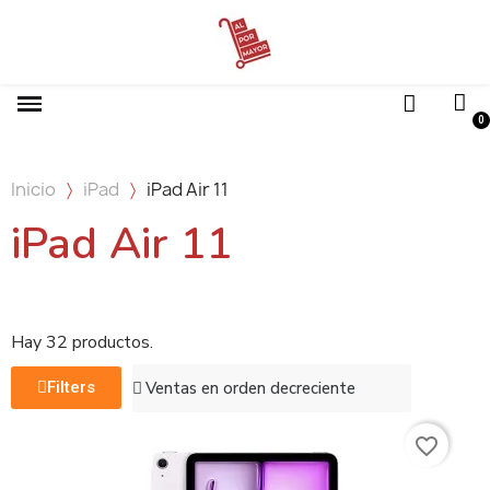
Inicio
iPad
iPad Air 11
iPad Air 11
Hay 32 productos.
Filters
favorite_border