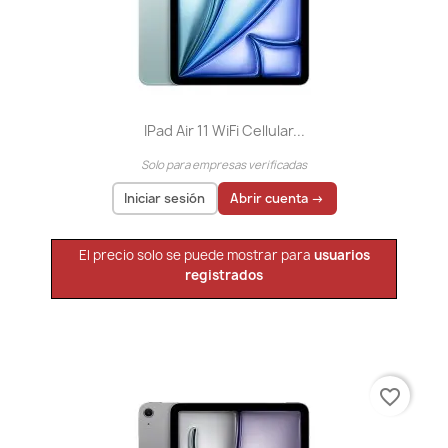
IPad Air 11 WiFi Cellular...
Solo para empresas verificadas
Iniciar sesión
Abrir cuenta →
El precio solo se puede mostrar para
usuarios
registrados
favorite_border