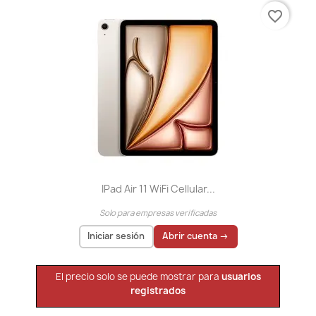
favorite_border
IPad Air 11 WiFi Cellular...
Solo para empresas verificadas
Iniciar sesión
Abrir cuenta →
El precio solo se puede mostrar para
usuarios
registrados