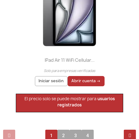
IPad Air 11 WiFi Cellular...
Solo para empresas verificadas
Iniciar sesión
Abrir cuenta →
El precio solo se puede mostrar para
usuarios
registrados
1
2
3
4