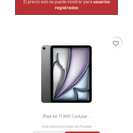
El precio solo se puede mostrar para
usuarios
registrados
favorite_border
IPad Air 11 WiFi Cellular...
Solo para empresas verificadas