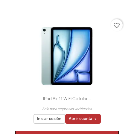
favorite_border
IPad Air 11 WiFi Cellular...
Solo para empresas verificadas
Iniciar sesión
Abrir cuenta →