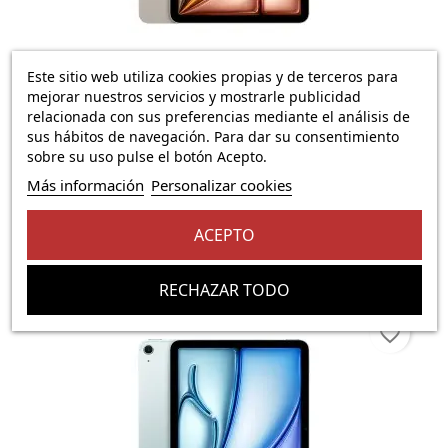
IPad Air 11 WiFi Cellular...
Este sitio web utiliza cookies propias y de terceros para
mejorar nuestros servicios y mostrarle publicidad
Solo para empresas verificadas
relacionada con sus preferencias mediante el análisis de
sus hábitos de navegación. Para dar su consentimiento
Iniciar sesión
Abrir cuenta →
sobre su uso pulse el botón Acepto.
Más información
Personalizar cookies
El precio solo se puede mostrar para
usuarios
registrados
ACEPTO
RECHAZAR TODO
favorite_border