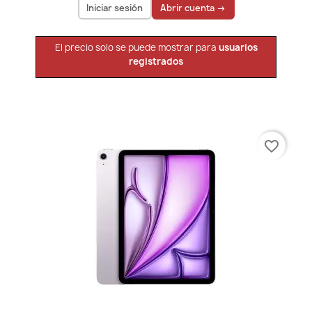
Iniciar sesión
Abrir cuenta →
El precio solo se puede mostrar para
usuarios
registrados
favorite_border