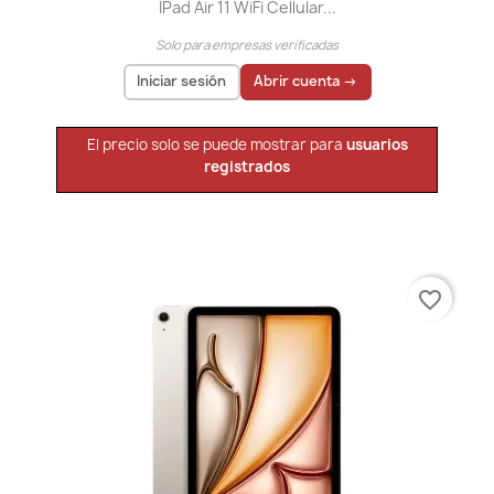
IPad Air 11 WiFi Cellular...
Solo para empresas verificadas
Iniciar sesión
Abrir cuenta →
El precio solo se puede mostrar para
usuarios
registrados
favorite_border