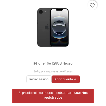
favorite_border
IPhone 16e 128GB Negro
Solo para empresas verificadas
Iniciar sesión
Abrir cuenta →
El precio solo se puede mostrar para
usuarios
registrados