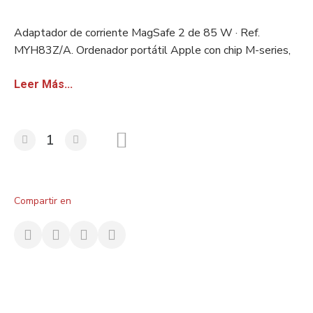
Adaptador de corriente MagSafe 2 de 85 W · Ref.
MYH83Z/A. Ordenador portátil Apple con chip M-series,
pantalla Liquid Retina y batería de larga duración. Stock
europeo certificado. Disponible con factura sin IVA para
Leer Más...
revendedores.
Compartir en