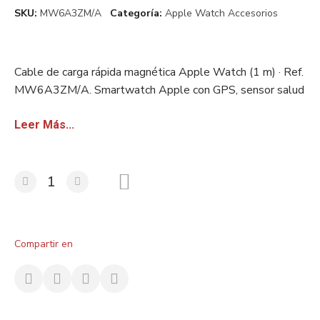
SKU
MW6A3ZM/A
Categoría
Apple Watch Accesorios
Cable de carga rápida magnética Apple Watch (1 m) · Ref.
MW6A3ZM/A. Smartwatch Apple con GPS, sensor salud
avanzado y resistencia al agua. Stock europeo certificado.
Disponible con factura sin IVA para revendedores.
Leer Más...
Compartir en