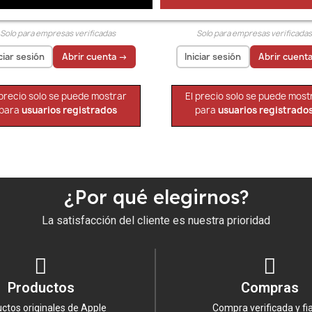
Vista rápida
Vista rápida


AirTag Pack 4 Uds
Correa AirTag Girasol
Solo para empresas verificadas
Solo para empresas verificada
iciar sesión
Abrir cuenta →
Iniciar sesión
Abrir cuent
 precio solo se puede mostrar
El precio solo se puede most
para
usuarios registrados
para
usuarios registrado
¿Por qué elegirnos?
La satisfacción del cliente es nuestra prioridad
Productos
Compras
ctos originales de Apple
Compra verificada y fi