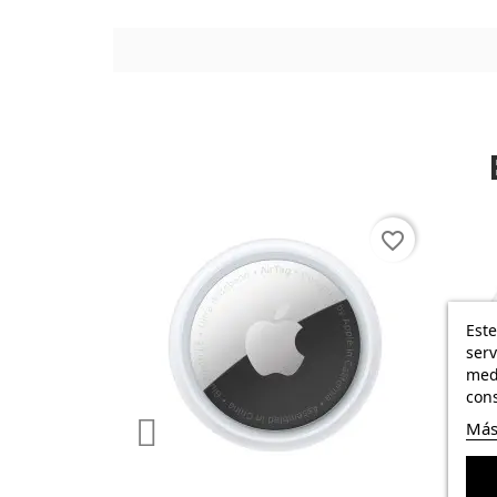
favorite_border
Este
serv
medi
cons
Más