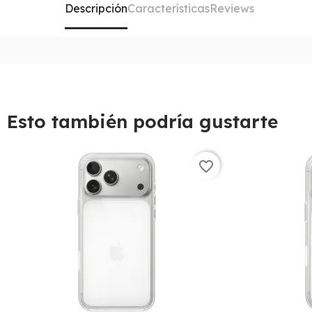
Descripción
Características
Reviews
Esto también podría gustarte
favorite_border