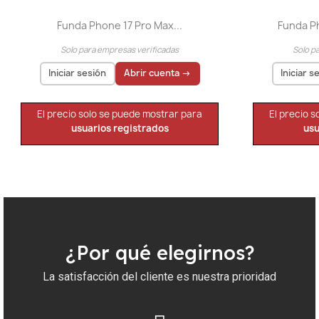
Funda Phone 17 Pro Max...
Funda Ph
Solo para empresas verificadas
Solo p
Iniciar sesión
Abrir cuenta →
Iniciar s
El precio solo se puede mostrar para
El precio 
usuarios registrados
usu
¿Por qué elegirnos?
La satisfacción del cliente es nuestra prioridad