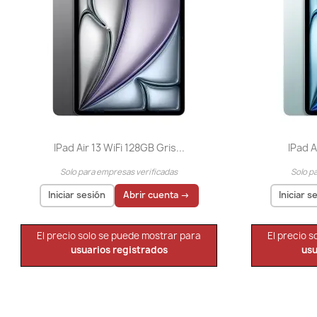
IPad Air 13 WiFi 128GB Gris...
IPad A
Solo para empresas verificadas
Solo p
Iniciar sesión
Abrir cuenta →
Iniciar s
El precio solo se puede mostrar para
El precio 
usuarios registrados
usu