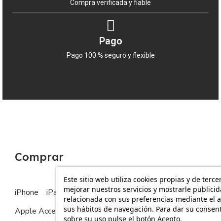
Compra verificada y fiable
Pago
Pago 100 % seguro y flexible
Comprar
Este sitio web utiliza cookies propias y de terce
mejorar nuestros servicios y mostrarle publici
iPhone
iPad
MacBook
Apple Watch
relacionada con sus preferencias mediante el a
sus hábitos de navegación. Para dar su consen
Apple Accesorios
sobre su uso pulse el botón Acepto.