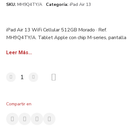
SKU
MH9Q4TY/A
Categoría
iPad Air 13
iPad Air 13 WiFi Cellular 512GB Morado · Ref.
MH9Q4TY/A. Tablet Apple con chip M-series, pantalla
Liquid Retina y lápiz óptico compatible. Stock europeo
certificado. Disponible con factura sin IVA para
Leer Más...
revendedores.
Compartir en