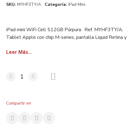
SKU
MYHF3TY/A
Categoría
iPad Mini
iPad mini WiFi Cell 512GB Púrpura · Ref. MYHF3TY/A.
Tablet Apple con chip M-series, pantalla Liquid Retina y
lápiz óptico compatible. Stock europeo certificado.
Disponible con factura sin IVA para revendedores.
Leer Más...
Compartir en