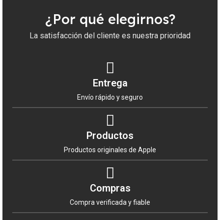
Da un paso adelante en tu negocio y aprovecha la
oportunidad de comprar el
iPad Pro 11 M5 11 Wi‑Fi
¿Por qué elegirnos?
256GB Plata
con nosotros. En
Al por Mayor
, tu
satisfacción es nuestra prioridad. ¡Haz tu pedido hoy
La satisfacción del cliente es nuestra prioridad
y descubre por qué somos el mayorista preferido
de productos Apple en España!
Entrega
Envío rápido y seguro
Productos
Productos originales de Apple
Compras
Compra verificada y fiable