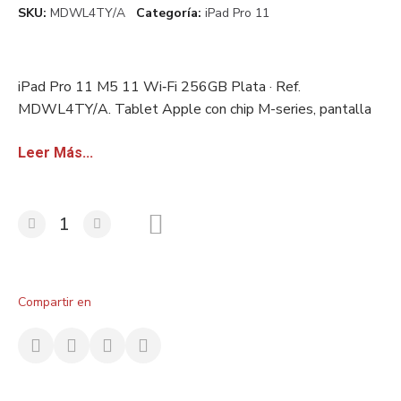
SKU
MDWL4TY/A
Categoría
iPad Pro 11
iPad Pro 11 M5 11 Wi‑Fi 256GB Plata · Ref.
MDWL4TY/A. Tablet Apple con chip M-series, pantalla
Liquid Retina y lápiz óptico compatible. Stock europeo
certificado. Disponible con factura sin IVA para
Leer Más...
revendedores.
Compartir en