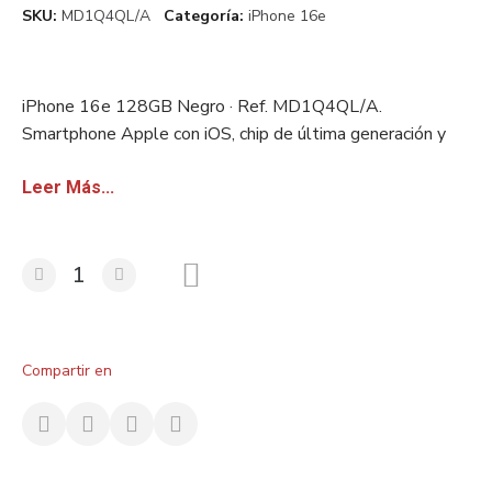
SKU
MD1Q4QL/A
Categoría
iPhone 16e
iPhone 16e 128GB Negro · Ref. MD1Q4QL/A.
Smartphone Apple con iOS, chip de última generación y
cámara Pro. Stock europeo certificado. Disponible con
factura sin IVA para revendedores.
Leer Más...
Compartir en