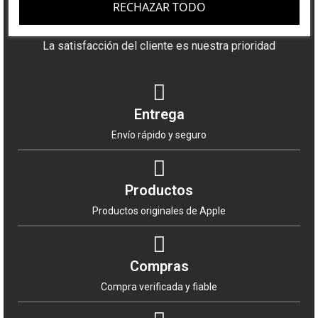
RECHAZAR TODO
¿Por qué elegirnos?
No pierdas la oportunidad de llevar tu negocio al
La satisfacción del cliente es nuestra prioridad
siguiente nivel con el
iPhone 16e 128GB Negro
. Haz
tu pedido hoy mismo y descubre por qué somos la
elección preferida de revendedores y distribuidores
en toda España.
Entrega
Envío rápido y seguro
Productos
Productos originales de Apple
Compras
Compra verificada y fiable