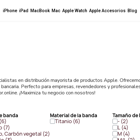
iPhone
iPad
MacBook
Mac
Apple Watch
Apple Accesorios
Blog
ialistas en distribución mayorista de productos Apple. Ofrecem
 bancaria. Perfecto para empresas, revendedores y profesionales
r.online. ¡Maximiza tu negocio con nosotros!
de banda
Material de la banda
Tamaño de
Titanio
-
o
L
o, Carbón vegetal
M