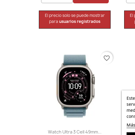
El precio solo se puede mostrar
El
para
usuarios registrados
favorite_border
Este
serv
medi
cons
Más
Vista rápida

Watch Ultra 3 Cell 49mm...