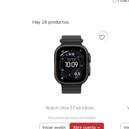
Titan
Hay 18 productos.
favorite_border
Vista rápida

Watch Ultra 3 Cell 49mm...
Solo para empresas verificadas
Iniciar sesión
Abrir cuenta →
In