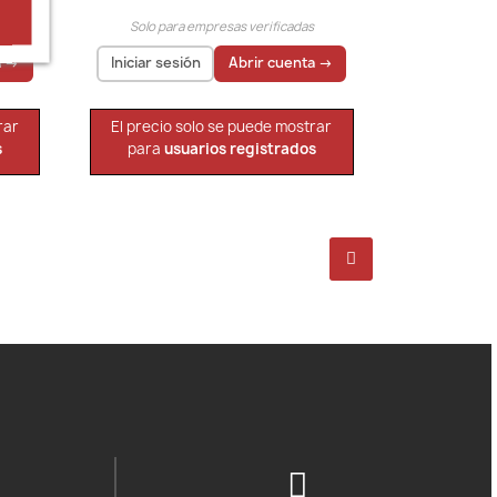
s
Solo para empresas verificadas
a →
Iniciar sesión
Abrir cuenta →
rar
El precio solo se puede mostrar
s
para
usuarios registrados