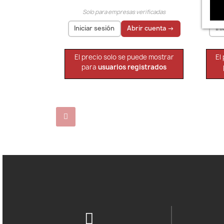
Solo para empresas verificadas
Iniciar sesión
Abrir cuenta →
In
El precio solo se puede mostrar
El
para
usuarios registrados