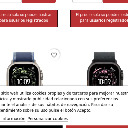
 precio solo se puede mostrar
El precio solo se puede most
para
usuarios registrados
para
usuarios registrado
favorite_border
 sitio web utiliza cookies propias y de terceros para mejorar nuest
icios y mostrarle publicidad relacionada con sus preferencias
ante el análisis de sus hábitos de navegación. Para dar su
entimiento sobre su uso pulse el botón Acepto.
 información
Personalizar cookies
Vista rápida
Vista rápida


Watch Ultra 3 Cell 49mm...
Watch Ultra 3 Cell 49mm..