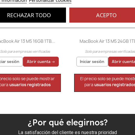
RECHAZAR TODO
ACEPTO
Vista rápida
Vista rápida


cBook Air 13 M5 16GB 1TB...
MacBook Air 13 M5 24GB 1TB
Solo para empresas verificadas
Solo para empresas verificada
iciar sesión
Abrir cuenta →
Iniciar sesión
Abrir cuent
 precio solo se puede mostrar
El precio solo se puede most
para
usuarios registrados
para
usuarios registrado
¿Por qué elegirnos?
La satisfacción del cliente es nuestra prioridad