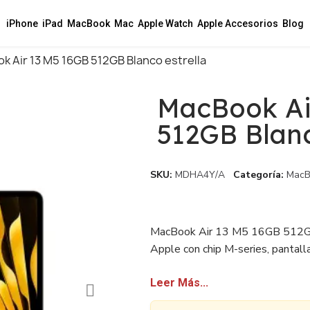
iPhone
iPad
MacBook
Mac
Apple Watch
Apple Accesorios
Blog
k Air 13 M5 16GB 512GB Blanco estrella
MacBook Ai
512GB Blanc
SKU
MDHA4Y/A
Categoría
MacB
MacBook Air 13 M5 16GB 512GB 
Apple con chip M-series, pantalla
certificado. Disponible con factu
Leer Más...