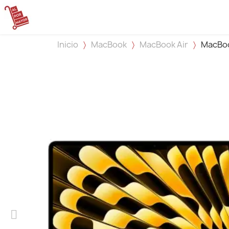
Inicio
MacBook
MacBook Air
MacBoo