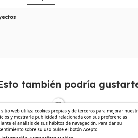
oyectos
ón por falta de espacio local?. Con el
MacBook Air M5 512 
nja tecnológico: trabaja en un silencio absoluto (gracias a s
ortan vídeos a una velocidad de vértigo. Es el compañero 
 que la
MacBook Air M5 batería
no te deje tirado a mitad d
equipo que no solo rinde hoy, sino que está preparado par
Esto también podría gustart
favorite_border
 sitio web utiliza cookies propias y de terceros para mejorar nuest
icios y mostrarle publicidad relacionada con sus preferencias
ante el análisis de sus hábitos de navegación. Para dar su
entimiento sobre su uso pulse el botón Acepto.
 información
Personalizar cookies