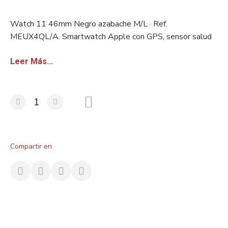
Watch 11 46mm Negro azabache M/L · Ref.
MEUX4QL/A. Smartwatch Apple con GPS, sensor salud
avanzado y resistencia al agua. Stock europeo certificado.
Disponible con factura sin IVA para revendedores.
Leer Más...
Compartir en