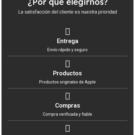
¿Por qué elegirnos?
Mayor
y descubre la gran diferencia que puede
hacer en tu negocio.
La satisfacción del cliente es nuestra prioridad
Entrega
Envío rápido y seguro
Productos
Productos originales de Apple
Compras
Compra verificada y fiable