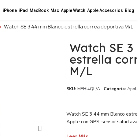
iPhone
iPad
MacBook
Mac
Apple Watch
Apple Accesorios
Blog
Watch SE 3 44 mm Blanco estrella correa deportiva M/L
Watch SE 3
estrella co
M/L
SKU
MEHJ4QL/A
Categoría
Appl
Watch SE 3 44 mm Blanco estrel
Apple con GPS, sensor salud avan
Disponible con factura sin IVA p
Leer Más...