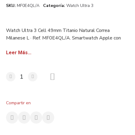
SKU
MF0E4QL/A
Categoría
Watch Ultra 3
Watch Ultra 3 Cell 49mm Titanio Natural Correa
Milanese L · Ref. MF0E4QL/A. Smartwatch Apple con
GPS, sensor salud avanzado y resistencia al agua. Stock
europeo certificado. Disponible con factura sin IVA para
Leer Más...
revendedores.
Compartir en