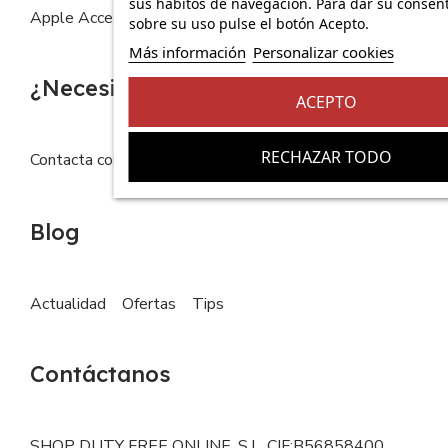
sus hábitos de navegación. Para dar su consen
Apple Accesorios
sobre su uso pulse el botón Acepto.
Más información
Personalizar cookies
¿Necesitas ayuda?
ACEPTO
RECHAZAR TODO
Contacta con nosotros
FAQs
Blog
Actualidad
Ofertas
Tips
Contáctanos
SHOP DUTY FREE ONLINE, S.L. CIF:B56858400