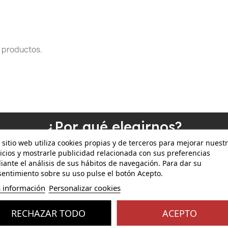
 productos.
¿Por qué elegirnos?
 sitio web utiliza cookies propias y de terceros para mejorar nuest
La satisfacción del cliente es nuestra prioridad
icios y mostrarle publicidad relacionada con sus preferencias
ante el análisis de sus hábitos de navegación. Para dar su
entimiento sobre su uso pulse el botón Acepto.
 información
Personalizar cookies
Productos
Compras
ctos originales de Apple
Compra verificada y fi
RECHAZAR TODO
ACEPTO