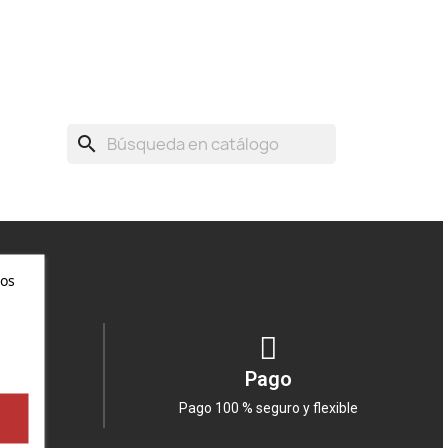
search
ros
Pago
able
Pago 100 % seguro y flexible