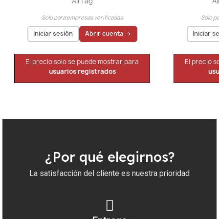
AirTag
A
Solo para empresas verificadas
Solo p
Iniciar sesión
Abrir cuenta →
Iniciar s
El precio solo se puede mostrar para
El precio 
usuarios registrados
usu
¿Por qué elegirnos?
La satisfacción del cliente es nuestra prioridad