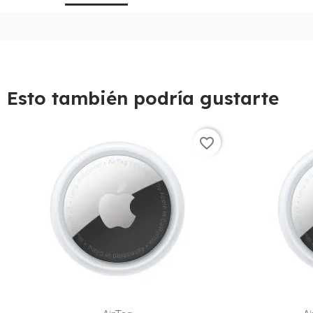
Esto también podría gustarte
favorite_border