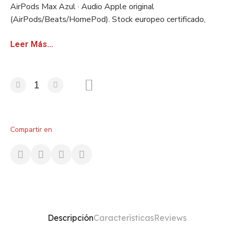
AirPods Max Azul · Audio Apple original
(AirPods/Beats/HomePod). Stock europeo certificado,
factura sin IVA para revendedores con VAT/VIES válido.
Leer Más...
Compartir en
Descripción
Características
Reviews