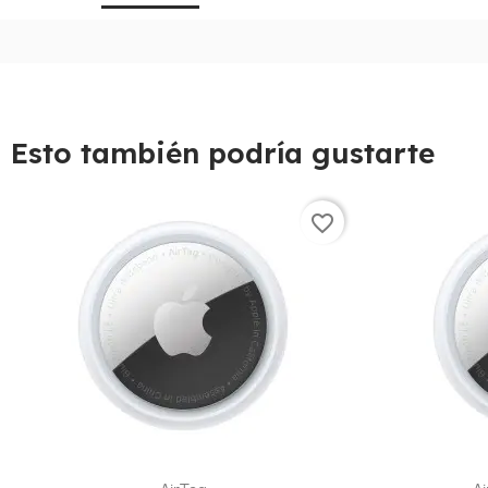
Esto también podría gustarte
favorite_border