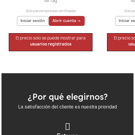
AirTag
A
Solo para empresas verificadas
Solo p
Iniciar sesión
Abrir cuenta →
Iniciar s
El precio solo se puede mostrar para
El precio 
usuarios registrados
usu
¿Por qué elegirnos?
La satisfacción del cliente es nuestra prioridad