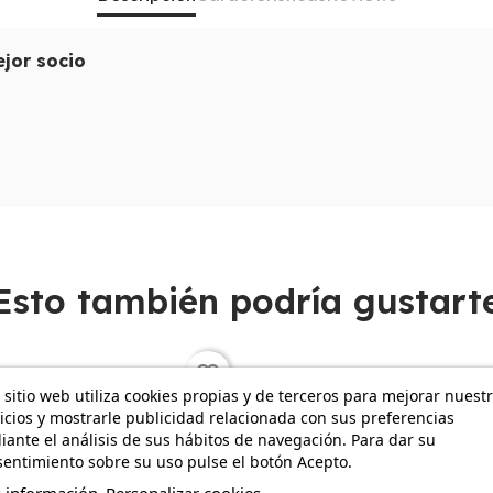
ejor socio
ión de fotografía profesional en RAW o montajes de vídeo 4K, 
os y la dependencia absoluta de la nube; aquí tienes espacio
. Trabaja en sintonía con la
iPad Air M4 Apple Intelligence
p
e ofrece una nitidez que asusta.
silencio es absoluto, permitiéndote concentrarte en la precisi
profesional itinerante que exige músculo tecnológico sin el l
Esto también podría gustart
favorite_border
 sitio web utiliza cookies propias y de terceros para mejorar nuest
icios y mostrarle publicidad relacionada con sus preferencias
ante el análisis de sus hábitos de navegación. Para dar su
entimiento sobre su uso pulse el botón Acepto.
 información
Personalizar cookies