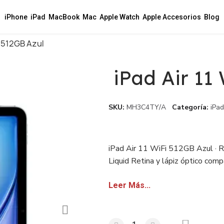
iPhone
iPad
MacBook
Mac
Apple Watch
Apple Accesorios
Blog
i 512GB Azul
iPad Air 11
SKU
MH3C4TY/A
Categoría
iPad
iPad Air 11 WiFi 512GB Azul · R
Liquid Retina y lápiz óptico comp
IVA para revendedores.
Leer Más...