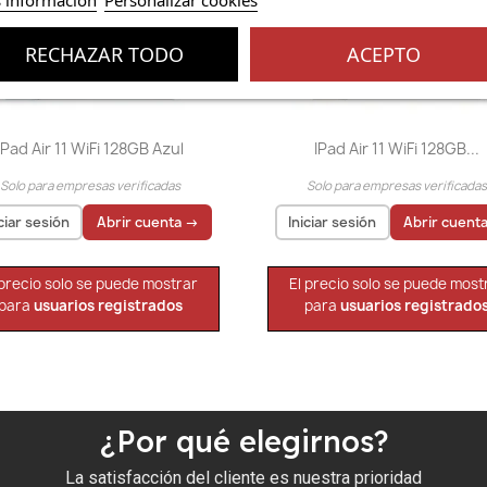
RECHAZAR TODO
ACEPTO
Vista rápida
Vista rápida


IPad Air 11 WiFi 128GB Azul
IPad Air 11 WiFi 128GB...
Solo para empresas verificadas
Solo para empresas verificada
iciar sesión
Abrir cuenta →
Iniciar sesión
Abrir cuent
 precio solo se puede mostrar
El precio solo se puede most
para
usuarios registrados
para
usuarios registrado
¿Por qué elegirnos?
La satisfacción del cliente es nuestra prioridad