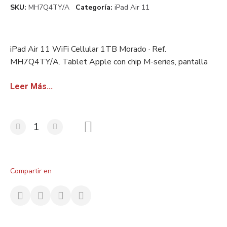
SKU
MH7Q4TY/A
Categoría
iPad Air 11
iPad Air 11 WiFi Cellular 1TB Morado · Ref.
MH7Q4TY/A. Tablet Apple con chip M-series, pantalla
Liquid Retina y lápiz óptico compatible. Stock europeo
certificado. Disponible con factura sin IVA para
Leer Más...
revendedores.
Compartir en