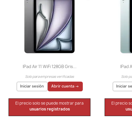
IPad Air 11 WiFi 128GB Gris...
IPad A
Solo para empresas verificadas
Solo p
Iniciar sesión
Abrir cuenta →
Iniciar s
El precio solo se puede mostrar para
El precio 
usuarios registrados
usu