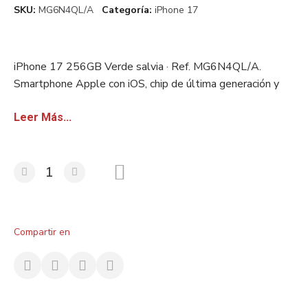
SKU
MG6N4QL/A
Categoría
iPhone 17
iPhone 17 256GB Verde salvia · Ref. MG6N4QL/A.
Smartphone Apple con iOS, chip de última generación y
cámara Pro. Stock europeo certificado. Disponible con
factura sin IVA para revendedores.
Leer Más...
Compartir en