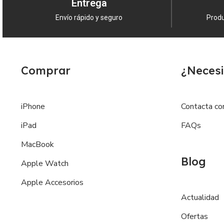
Entrega
Envío rápido y seguro
Produ
No pierdas la oportunidad de
comprar
est
Comprar
¿Necesi
iPhone
Contacta co
iPad
FAQs
MacBook
Blog
Apple Watch
Apple Accesorios
Actualidad
Ofertas