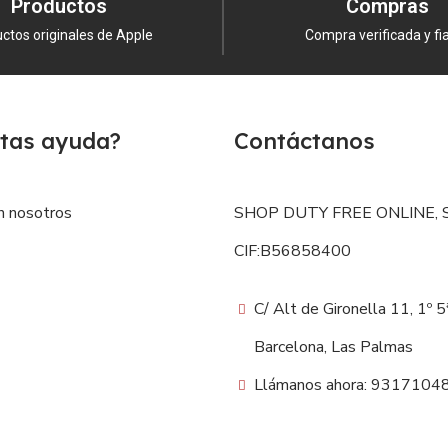
Productos
Compras
ctos originales de Apple
Compra verificada y fi
e increíble producto a través de
Al por Mayor
, con los pre
tas ayuda?
Contáctanos
n nosotros
SHOP DUTY FREE ONLINE, S
CIF:B56858400
C/ Alt de Gironella 11, 1º 
Barcelona, Las Palmas
Llámanos ahora: 9317104