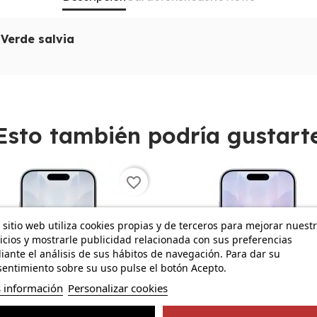
 Verde salvia
ad de características que lo hacen destacar en el mercad
 de tarea. Además, dispone de
Carga rápida
, alcanzando ha
usuarios finales.
Esto también podría gustart
n un
Sistema operativo instalado
iOS 26 y una
Capacidad d
favorite_border
martphones. El modelo de procesador es
Apple A19
, con una
al.
 sitio web utiliza cookies propias y de terceros para mejorar nuest
icios y mostrarle publicidad relacionada con sus preferencias
7 512GB Verde salvia no decepciona. Con una
ante el análisis de sus hábitos de navegación. Para dar su
Resolución de
mérica)
entimiento sobre su uso pulse el botón Acepto.
de 18 MP, los usuarios podrán capturar imágenes de a
0 f/s con Dolby Vision.
 información
Personalizar cookies