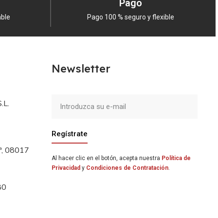
Pago
able
Pago 100 % seguro y flexible
cios más
baratos
de España.
Newsletter
.L.
Regístrate
5ª, 08017
Al hacer clic en el botón, acepta nuestra
Política de
Privacidad
y
Condiciones de Contratación
.
80