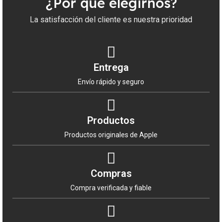
¿Por qué elegirnos?
La satisfacción del cliente es nuestra prioridad
No esperes más para aprovechar esta oportunidad
y
comprar
el
Watch 11 46mm Negro azabache S/M
a través de
Al por Mayor
. Te garantizamos que
ofrecemos los precios más
baratos
de toda
España. ¡Haz crecer tu negocio con nosotros!
Entrega
Envío rápido y seguro
Productos
Productos originales de Apple
Compras
Compra verificada y fiable