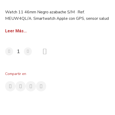
Watch 11 46mm Negro azabache S/M · Ref.
MEUW4QL/A. Smartwatch Apple con GPS, sensor salud
avanzado y resistencia al agua. Stock europeo certificado.
Disponible con factura sin IVA para revendedores.
Leer Más...
Compartir en