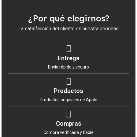
márgenes de beneficio de tu negocio.
Compra
el
Watch 11 Cell 42 mm Plata Correa deportiva
Niebla lila S/M
en
Al por Mayor
y aprovecha
¿Por qué elegirnos?
nuestra oferta única para revendedores y
distribuidores. Recuerda, ofrecemos los precios
La satisfacción del cliente es nuestra prioridad
más
baratos de España
en productos Apple. ¡Haz
tu pedido hoy mismo!
Entrega
Envío rápido y seguro
Productos
Productos originales de Apple
Compras
Compra verificada y fiable