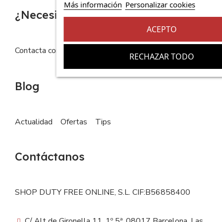
Más información
Personalizar cookies
¿Necesitas ayuda?
ACEPTO
Contacta con nosotros
FAQs
RECHAZAR TODO
Blog
Actualidad
Ofertas
Tips
Contáctanos
SHOP DUTY FREE ONLINE, S.L. CIF:B56858400
C/ Alt de Gironella 11, 1º 5ª, 08017 Barcelona, Las