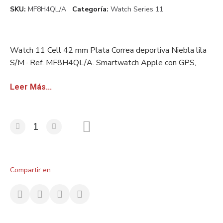
SKU
MF8H4QL/A
Categoría
Watch Series 11
Watch 11 Cell 42 mm Plata Correa deportiva Niebla lila
S/M · Ref. MF8H4QL/A. Smartwatch Apple con GPS,
sensor salud avanzado y resistencia al agua. Stock
europeo certificado. Disponible con factura sin IVA para
Leer Más...
revendedores.
Compartir en