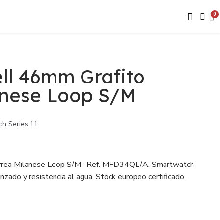
ll 46mm Grafito
anese Loop S/M
h Series 11
rrea Milanese Loop S/M · Ref. MFD34QL/A. Smartwatch
zado y resistencia al agua. Stock europeo certificado.
ara revendedores.