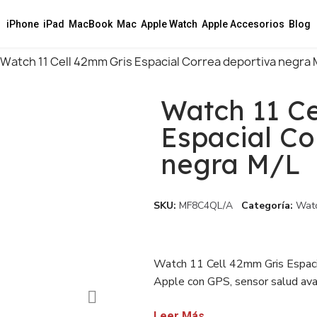
iPhone
iPad
MacBook
Mac
Apple Watch
Apple Accesorios
Blog
Watch 11 Cell 42mm Gris Espacial Correa deportiva negra 
Watch 11 Ce
Espacial Co
negra M/L
SKU
MF8C4QL/A
Categoría
Watc
Watch 11 Cell 42mm Gris Espaci
Apple con GPS, sensor salud avan
Disponible con factura sin IVA p
Leer Más...