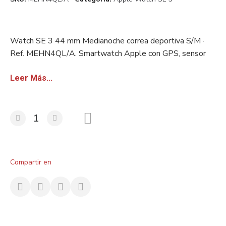
Watch SE 3 44 mm Medianoche correa deportiva S/M ·
Ref. MEHN4QL/A. Smartwatch Apple con GPS, sensor
salud avanzado y resistencia al agua. Stock europeo
certificado. Disponible con factura sin IVA para
Leer Más...
revendedores.
Compartir en